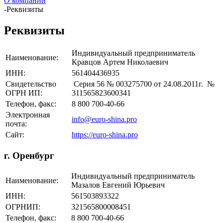
О компании
-
Реквизиты
Реквизиты
Индивидуальный предприниматель
Наименование:
Кравцов Артем Николаевич
ИНН:
561404436935
Свидетельство
Серия 56 № 003275700 от 24.08.2011г. №
ОГРН ИП:
311565823600341
Телефон, факс:
8 800 700-40-66
Электронная
info@euro-shina.pro
почта:
Сайт:
https://euro-shina.pro
г. Оренбург
Индивидуальный предприниматель
Наименование:
Мазалов Евгений Юрьевич
ИНН:
561503893322
ОГРНИП:
321565800008451
Телефон, факс:
8 800 700-40-66